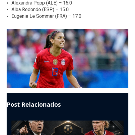
Alexandra Popp (ALE) – 15.0
Alba Redondo (ESP) – 15.0
Eugenie Le Sommer (FRA) – 17.0
Post Relacionados
Use
the
left