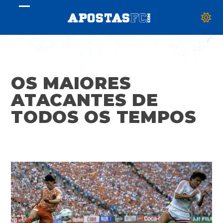
Skip
Open
Close
to
mobile
mobile
content
menu
menu
OS MAIORES
ATACANTES DE
TODOS OS TEMPOS