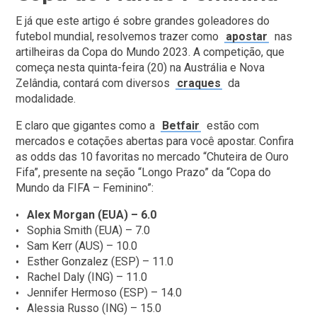
E já que este artigo é sobre grandes goleadores do
futebol mundial, resolvemos trazer como
apostar
nas
artilheiras da Copa do Mundo 2023. A competição, que
começa nesta quinta-feira (20) na Austrália e Nova
Zelândia, contará com diversos
craques
da
modalidade.
E claro que gigantes como a
Betfair
estão com
mercados e cotações abertas para você apostar. Confira
as odds das 10 favoritas no mercado “Chuteira de Ouro
Fifa”, presente na seção “Longo Prazo” da “Copa do
Mundo da FIFA – Feminino”:
Alex Morgan (EUA) – 6.0
Sophia Smith (EUA) – 7.0
Sam Kerr (AUS) – 10.0
Esther Gonzalez (ESP) – 11.0
Rachel Daly (ING) – 11.0
Jennifer Hermoso (ESP) – 14.0
Alessia Russo (ING) – 15.0