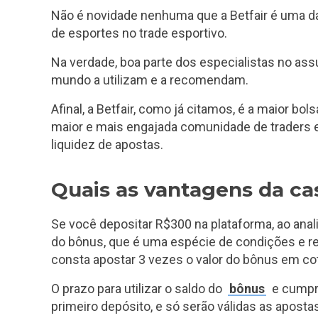
Não é novidade nenhuma que a Betfair é uma da
de esportes no trade esportivo.
Na verdade, boa parte dos especialistas no assu
mundo a utilizam e a recomendam.
Afinal, a Betfair, como já citamos, é a maior bo
maior e mais engajada comunidade de traders
liquidez de apostas.
Quais as vantagens da ca
Se você depositar R$300 na plataforma, ao analis
do bônus, que é uma espécie de condições e req
consta apostar 3 vezes o valor do bônus em c
O prazo para utilizar o saldo do
bônus
e cumprir
primeiro depósito, e só serão válidas as aposta