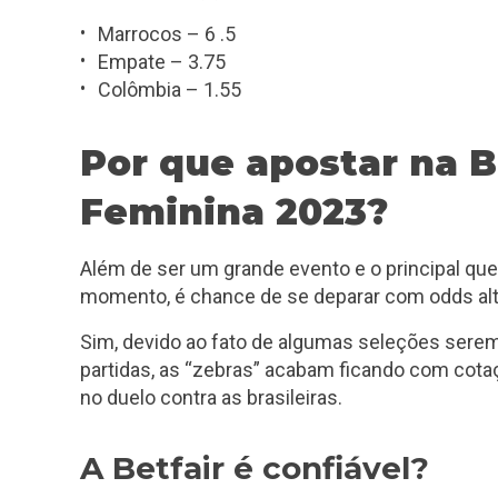
Marrocos – 6 .5
Empate – 3.75
Colômbia – 1.55
Por que apostar na B
Feminina 2023?
Além de ser um grande evento e o principal qu
momento, é chance de se deparar com odds al
Sim, devido ao fato de algumas seleções serem
partidas, as “zebras” acabam ficando com cot
no duelo contra as brasileiras.
A Betfair é confiável?