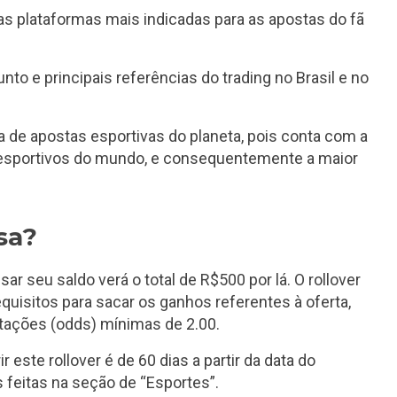
s plataformas mais indicadas para as apostas do fã
nto e principais referências do trading no Brasil e no
lsa de apostas esportivas do planeta, pois conta com a
 esportivos do mundo, e consequentemente a maior
sa?
ar seu saldo verá o total de R$500 por lá. O rollover
uisitos para sacar os ganhos referentes à oferta,
otações (odds) mínimas de 2.00.
 este rollover é de 60 dias a partir da data do
s feitas na seção de “Esportes”.