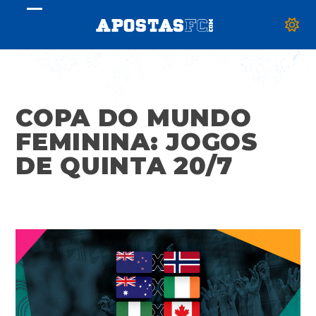
Skip
Open
Close
to
mobile
mobile
content
menu
menu
COPA DO MUNDO
FEMININA: JOGOS
DE QUINTA 20/7