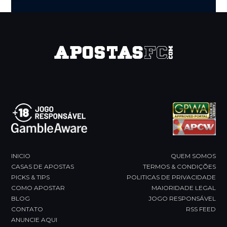
Press
escape
to
go
to
the
first
slide
INICIO
QUEM SOMOS
CASAS DE APOSTAS
TERMOS & CONDIÇÕES
PICKS & TIPS
POLITICAS DE PRIVACIDADE
COMO APOSTAR
MAIORIDADE LEGAL
BLOG
JOGO RESPONSÁVEL
CONTATO
RSS FEED
ANUNCIE AQUI