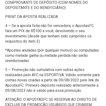
COMPROVANTE DE DEPÓSITO (COM NOMES DO
DEPOSITANTE E DO BENEFICIÁRIO)
PRINT DA APOSTA REALIZADA
4 – Se a aposta feita não for vencedora, o ApostasFC
fará um PIX de R$100 a você, devolvendo o seu
investimento (desde que tenham sido cumpridos os
requisitos do item 2).
*Apostas anuladas (por qualquer motivo) ou computadas
como metade ganha ou metade perdida não serão
reembolsadas
5 – Promoção não cumulativa com outras ações
realizadas pelo AFC na ESPORTIVA. Válido somente para
contas novas criadas a partir de 09/08/2023 pelo link do
ApostasFC. Primeiro depósito realizado anteriormente a
09/08/2023 não é válido para essa promoção.
ATENÇÃO: O APOSTASFC SE RESERVA AO DIREITO DE
EXCLUIR DA PROMOÇÃO USUÁRIOS QUE CRIAREM