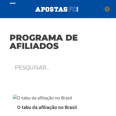
Skip
Open
Close
to
content
mobile
mobile
menu
menu
PROGRAMA DE
AFILIADOS
O tabu da afiliação no Brasil