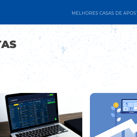
MELHORES CASAS DE APOS
TAS