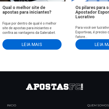
Qual o melhor site de
Os pilares para 
apostas para iniciantes?
Apostador Espor
Lucrativo
Fique por dentro de qual é o melhor
Para você ser lucrati
site de apostas para iniciantes e
Esportivas, é preciso
confira as vantagens da Galerabet.
fatore...
LEIA MAIS
LEIA M
INICIO
QUEM SOMOS