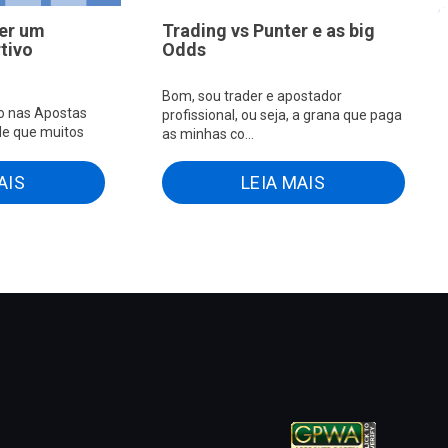
ser um
Trading vs Punter e as big
tivo
Odds
Bom, sou trader e apostador
vo nas Apostas
profissional, ou seja, a grana que paga
 de que muitos
as minhas co...
AIS
LEIA MAIS