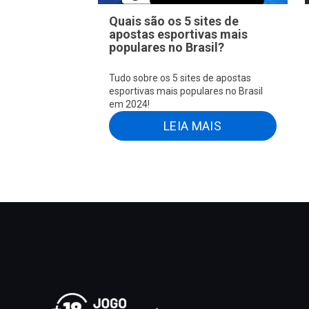
Quais são os 5 sites de
apostas esportivas mais
populares no Brasil?
Tudo sobre os 5 sites de apostas
esportivas mais populares no Brasil
em 2024!
LEIA MAIS