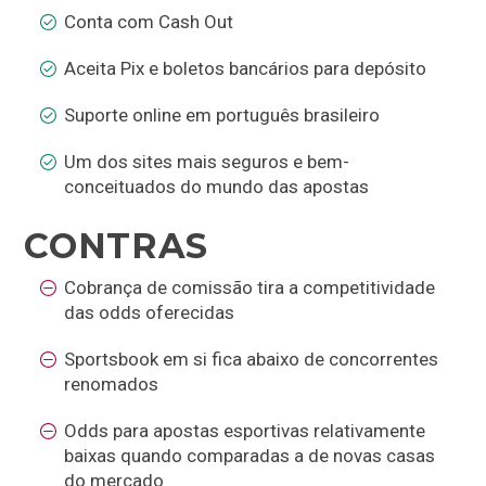
Conta com Cash Out
Aceita Pix e boletos bancários para depósito
Suporte online em português brasileiro
Um dos sites mais seguros e bem-
conceituados do mundo das apostas
CONTRAS
Cobrança de comissão tira a competitividade
das odds oferecidas
Sportsbook em si fica abaixo de concorrentes
renomados
Odds para apostas esportivas relativamente
baixas quando comparadas a de novas casas
do mercado