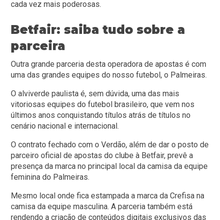
cada vez mais poderosas.
Betfair: saiba tudo sobre a
parceira
Outra grande parceria desta operadora de apostas é com
uma das grandes equipes do nosso futebol, o Palmeiras.
O alviverde paulista é, sem dúvida, uma das mais
vitoriosas equipes do futebol brasileiro, que vem nos
últimos anos conquistando títulos atrás de títulos no
cenário nacional e internacional.
O contrato fechado com o Verdão, além de dar o posto de
parceiro oficial de apostas do clube à Betfair, prevê a
presença da marca no principal local da camisa da equipe
feminina do Palmeiras.
Mesmo local onde fica estampada a marca da Crefisa na
camisa da equipe masculina. A parceria também está
rendendo a criação de conteúdos digitais exclusivos das