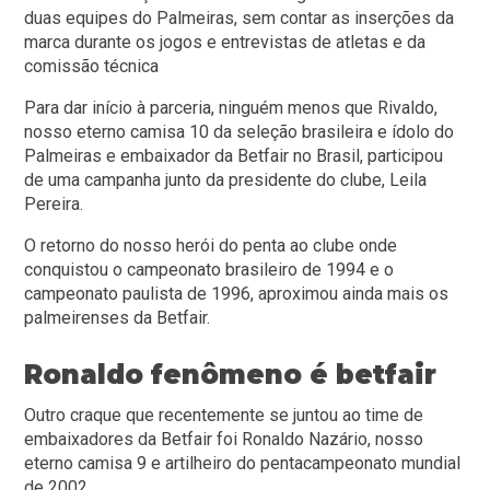
duas equipes do Palmeiras, sem contar as inserções da
marca durante os jogos e entrevistas de atletas e da
comissão técnica
Para dar início à parceria, ninguém menos que Rivaldo,
nosso eterno camisa 10 da seleção brasileira e ídolo do
Palmeiras e embaixador da Betfair no Brasil, participou
de uma campanha junto da presidente do clube, Leila
Pereira.
O retorno do nosso herói do penta ao clube onde
conquistou o campeonato brasileiro de 1994 e o
campeonato paulista de 1996, aproximou ainda mais os
palmeirenses da Betfair.
Ronaldo fenômeno é betfair
Outro craque que recentemente se juntou ao time de
embaixadores da Betfair foi Ronaldo Nazário, nosso
eterno camisa 9 e artilheiro do pentacampeonato mundial
de 2002.