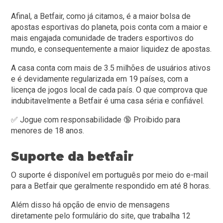
Afinal, a Betfair, como já citamos, é a maior bolsa de
apostas esportivas do planeta, pois conta com a maior e
mais engajada comunidade de traders esportivos do
mundo, e consequentemente a maior liquidez de apostas.
A casa conta com mais de 3.5 milhões de usuários ativos
e é devidamente regularizada em 19 países, com a
licença de jogos local de cada país. O que comprova que
indubitavelmente a Betfair é uma casa séria e confiável.
✅ Jogue com responsabilidade 🔞 Proibido para
menores de 18 anos.
Suporte da betfair
O suporte é disponível em português por meio do e-mail
para a Betfair que geralmente respondido em até 8 horas.
Além disso há opção de envio de mensagens
diretamente pelo formulário do site, que trabalha 12