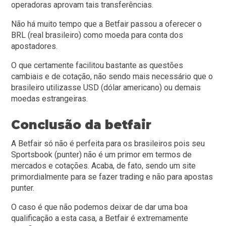
operadoras aprovam tais transferências.
Não há muito tempo que a Betfair passou a oferecer o
BRL (real brasileiro) como moeda para conta dos
apostadores.
O que certamente facilitou bastante as questões
cambiais e de cotação, não sendo mais necessário que o
brasileiro utilizasse USD (dólar americano) ou demais
moedas estrangeiras.
Conclusão da betfair
A Betfair só não é perfeita para os brasileiros pois seu
Sportsbook (punter) não é um primor em termos de
mercados e cotações. Acaba, de fato, sendo um site
primordialmente para se fazer trading e não para apostas
punter.
O caso é que não podemos deixar de dar uma boa
qualificação a esta casa, a Betfair é extremamente