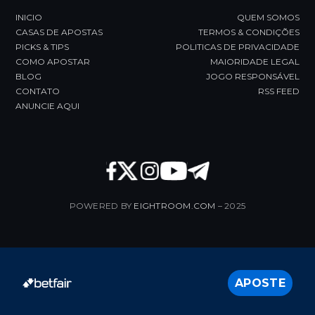
INICIO
QUEM SOMOS
CASAS DE APOSTAS
TERMOS & CONDIÇÕES
PICKS & TIPS
POLITICAS DE PRIVACIDADE
COMO APOSTAR
MAIORIDADE LEGAL
BLOG
JOGO RESPONSÁVEL
CONTATO
RSS FEED
ANUNCIE AQUI
POWERED BY
EIGHTROOM.COM
– 2025
APOSTE