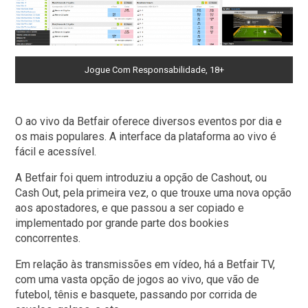
Jogue Com Responsabilidade, 18+
O ao vivo da Betfair oferece diversos eventos por dia e
os mais populares. A interface da plataforma ao vivo é
fácil e acessível.
A Betfair foi quem introduziu a opção de Cashout, ou
Cash Out, pela primeira vez, o que trouxe uma nova opção
aos apostadores, e que passou a ser copiado e
implementado por grande parte dos bookies
concorrentes.
Em relação às transmissões em vídeo, há a Betfair TV,
com uma vasta opção de jogos ao vivo, que vão de
futebol, tênis e basquete, passando por corrida de