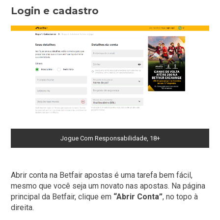
Login e cadastro
Jogue Com Responsabilidade, 18+
Abrir conta na Betfair apostas é uma tarefa bem fácil,
mesmo que você seja um novato nas apostas. Na página
principal da Betfair, clique em
“Abrir Conta”
, no topo à
direita.