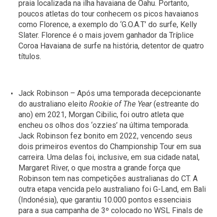
praia localizada na ilha havaiana de Oahu. Portanto,
poucos atletas do tour conhecem os picos havaianos
como Florence, a exemplo do ‘G.O.A.T’ do surfe, Kelly
Slater. Florence é o mais jovem ganhador da Tríplice
Coroa Havaiana de surfe na história, detentor de quatro
títulos.
Jack Robinson – Após uma temporada decepcionante
do australiano eleito
Rookie of The Year
(estreante do
ano) em 2021, Morgan Cibilic, foi outro atleta que
encheu os olhos dos ‘ozzies’ na última temporada.
Jack Robinson fez bonito em 2022, vencendo seus
dois primeiros eventos do Championship Tour em sua
carreira. Uma delas foi, inclusive, em sua cidade natal,
Margaret River, o que mostra a grande força que
Robinson tem nas competições australianas do CT. A
outra etapa vencida pelo australiano foi G-Land, em Bali
(Indonésia), que garantiu 10.000 pontos essenciais
para a sua campanha de 3º colocado no WSL Finals de