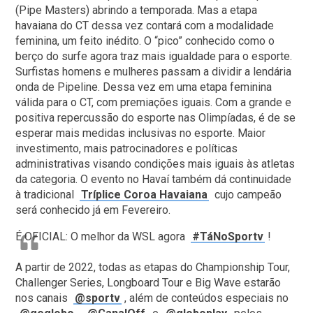
(Pipe Masters) abrindo a temporada. Mas a etapa
havaiana do CT dessa vez contará com a modalidade
feminina, um feito inédito. O “pico” conhecido como o
berço do surfe agora traz mais igualdade para o esporte.
Surfistas homens e mulheres passam a dividir a lendária
onda de Pipeline. Dessa vez em uma etapa feminina
válida para o CT, com premiações iguais. Com a grande e
positiva repercussão do esporte nas Olimpíadas, é de se
esperar mais medidas inclusivas no esporte. Maior
investimento, mais patrocinadores e políticas
administrativas visando condições mais iguais às atletas
da categoria. O evento no Havaí também dá continuidade
à tradicional
Tríplice Coroa Havaiana
cujo campeão
será conhecido já em Fevereiro.
É OFICIAL: O melhor da WSL agora
#TáNoSportv
!
A partir de 2022, todas as etapas do Championship Tour,
Challenger Series, Longboard Tour e Big Wave estarão
nos canais
@sportv
, além de conteúdos especiais no