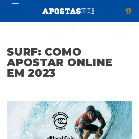
Skip
Open
Close
to
mobile
mobile
content
menu
menu
SURF: COMO
APOSTAR ONLINE
EM 2023