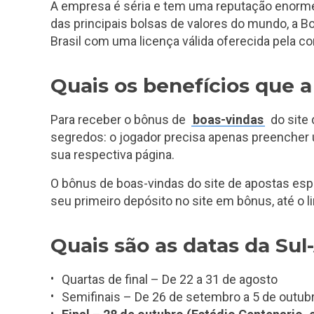
A empresa é séria e tem uma reputação enorme
das principais bolsas de valores do mundo, a B
Brasil com uma licença válida oferecida pela c
Quais os benefícios que a
Para receber o bônus de
boas-vindas
do site
segredos: o jogador precisa apenas preencher 
sua respectiva página.
O bônus de boas-vindas do site de apostas espo
seu primeiro depósito no site em bônus, até o l
Quais são as datas da Su
Quartas de final – De 22 a 31 de agosto
Semifinais – De 26 de setembro a 5 de outub