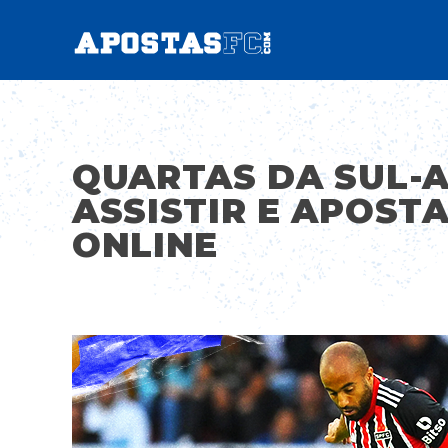
Skip
to
content
QUARTAS DA SUL-
ASSISTIR E APOST
ONLINE