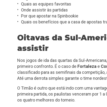
Quais as equipes favoritas
Onde assistir às partidas
Por que
apostar
na Spinbookie
Quais os benefícios que a casa de apostas tr
Oitavas da Sul-Ameri
assistir
Nos jogos de ida das quartas da Sul-Americana
primeiro confronto. É o caso de
Fortaleza
e
Co
classificado para as semifinais da competição, a
Até uma derrota simples garante o time nordest
O Timão é outro que está indo com uma vantage
primeira partida, os paulistas venceram por 1 
os quatro melhores do torneio.