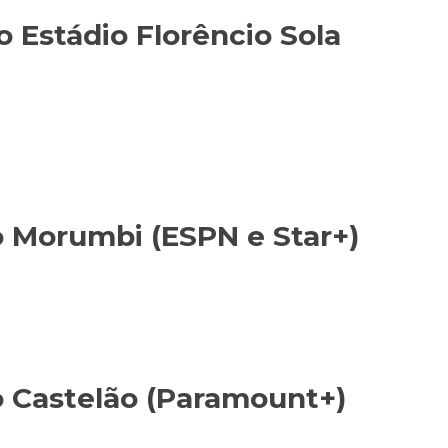
no Estádio Florêncio Sola
no Morumbi (ESPN e Star+)
no Castelão (Paramount+)