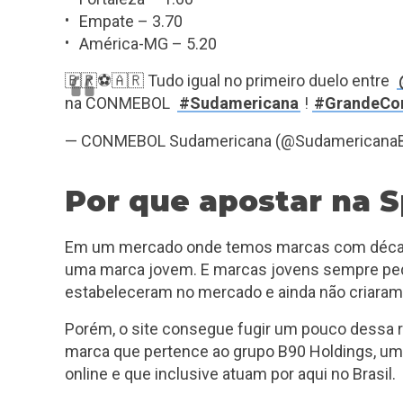
Empate – 3.70
América-MG – 5.20
🇧🇷⚽🇦🇷 Tudo igual no primeiro duelo entre
na CONMEBOL
#Sudamericana
!
#GrandeCon
— CONMEBOL Sudamericana (@Sudamericana
Por que apostar na 
Em um mercado onde temos marcas com décad
uma marca jovem. E marcas jovens sempre ped
estabeleceram no mercado e ainda não criaram 
Porém, o site consegue fugir um pouco dessa r
marca que pertence ao grupo B90 Holdings, u
online e que inclusive atuam por aqui no Brasil.