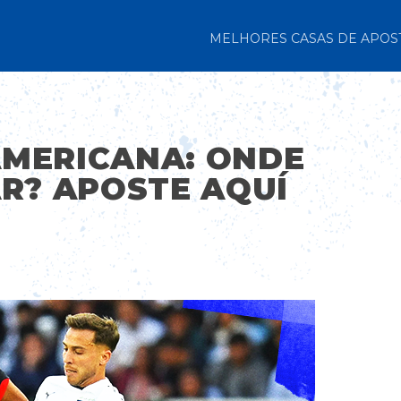
MELHORES CASAS DE APOS
AMERICANA: ONDE
AR? APOSTE AQUÍ