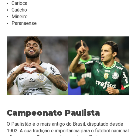
Carioca
Gaúcho
Mineiro
Paranaense
Campeonato Paulista
O Paulistão é o mais antigo do Brasil, disputado desde
1902. A sua tradição e importância para o futebol nacional