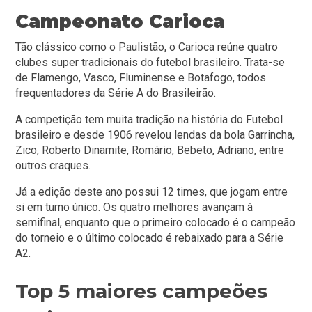
Campeonato Carioca
Tão clássico como o Paulistão, o Carioca reúne quatro
clubes super tradicionais do futebol brasileiro. Trata-se
de Flamengo, Vasco, Fluminense e Botafogo, todos
frequentadores da Série A do Brasileirão.
A competição tem muita tradição na história do Futebol
brasileiro e desde 1906 revelou lendas da bola Garrincha,
Zico, Roberto Dinamite, Romário, Bebeto, Adriano, entre
outros craques.
Já a edição deste ano possui 12 times, que jogam entre
si em turno único. Os quatro melhores avançam à
semifinal, enquanto que o primeiro colocado é o campeão
do torneio e o último colocado é rebaixado para a Série
A2.
Top 5 maiores campeões