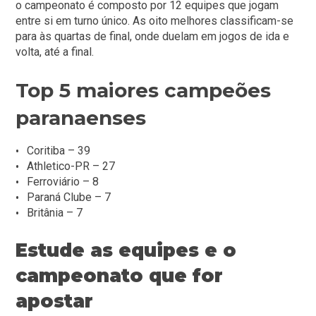
o campeonato é composto por 12 equipes que jogam
entre si em turno único. As oito melhores classificam-se
para às quartas de final, onde duelam em jogos de ida e
volta, até a final.
Top 5 maiores campeões
paranaenses
Coritiba – 39
Athletico-PR – 27
Ferroviário – 8
Paraná Clube – 7
Britânia – 7
Estude as equipes e o
campeonato que for
apostar