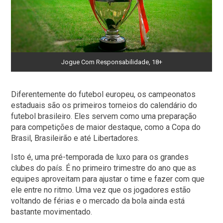
Jogue Com Responsabilidade, 18+
Diferentemente do futebol europeu, os campeonatos
estaduais são os primeiros torneios do calendário do
futebol brasileiro. Eles servem como uma preparação
para competições de maior destaque, como a Copa do
Brasil, Brasileirão e até Libertadores.
Isto é, uma pré-temporada de luxo para os grandes
clubes do país. É no primeiro trimestre do ano que as
equipes aproveitam para ajustar o time e fazer com que
ele entre no ritmo. Uma vez que os jogadores estão
voltando de férias e o mercado da bola ainda está
bastante movimentado.