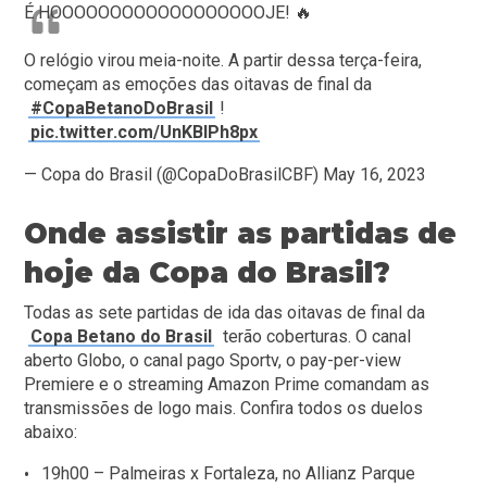
É HOOOOOOOOOOOOOOOOOOJE! 🔥
O relógio virou meia-noite. A partir dessa terça-feira,
começam as emoções das oitavas de final da
#CopaBetanoDoBrasil
!
pic.twitter.com/UnKBlPh8px
— Copa do Brasil (@CopaDoBrasilCBF)
May 16, 2023
Onde assistir as partidas de
hoje da Copa do Brasil?
Todas as sete partidas de ida das oitavas de final da
Copa Betano do Brasil
terão coberturas. O canal
aberto Globo, o canal pago Sportv, o pay-per-view
Premiere e o streaming Amazon Prime comandam as
transmissões de logo mais. Confira todos os duelos
abaixo:
19h00 – Palmeiras x Fortaleza, no Allianz Parque