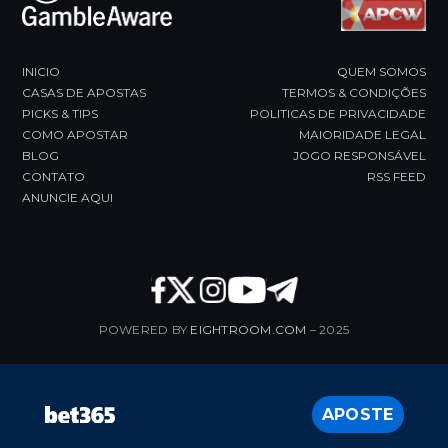
INICIO
QUEM SOMOS
CASAS DE APOSTAS
TERMOS & CONDIÇÕES
PICKS & TIPS
POLITICAS DE PRIVACIDADE
COMO APOSTAR
MAIORIDADE LEGAL
BLOG
JOGO RESPONSÁVEL
CONTATO
RSS FEED
ANUNCIE AQUI
POWERED BY
EIGHTROOM.COM
– 2025
APOSTE