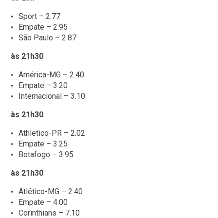
Sport – 2.77
Empate – 2.95
São Paulo – 2.87
às 21h30
América-MG – 2.40
Empate – 3.20
Internacional – 3.10
às 21h30
Athletico-PR – 2.02
Empate – 3.25
Botafogo – 3.95
às 21h30
Atlético-MG – 2.40
Empate – 4.00
Corinthians – 7.10