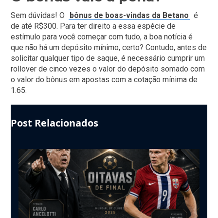
Sem dúvidas! O
bônus de boas-vindas da Betano
é
de até R$300. Para ter direito a essa espécie de
estímulo para você começar com tudo, a boa notícia é
que não há um depósito mínimo, certo? Contudo, antes de
solicitar qualquer tipo de saque, é necessário cumprir um
rollover de cinco vezes o valor do depósito somado com
o valor do bônus em apostas com a cotação mínima de
1.65.
Post Relacionados
Use
the
left
and
right
arrow
keys