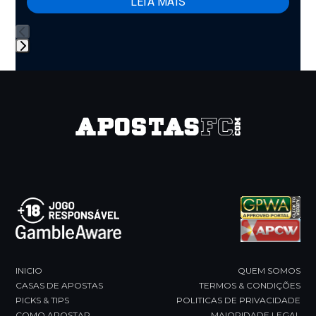
LEIA MAIS
buttons
Press
escape
to
go
to
the
first
slide
INICIO
QUEM SOMOS
CASAS DE APOSTAS
TERMOS & CONDIÇÕES
PICKS & TIPS
POLITICAS DE PRIVACIDADE
COMO APOSTAR
MAIORIDADE LEGAL