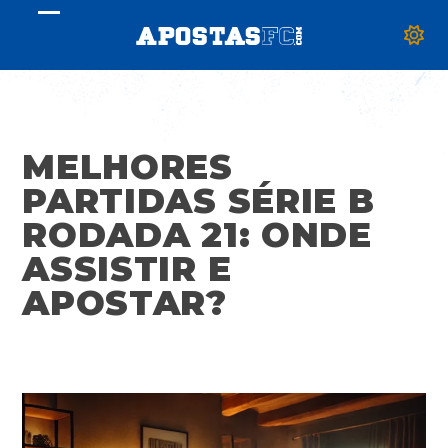
Skip
Open
Close
to
mobile
mobile
content
menu
menu
MELHORES
PARTIDAS SÉRIE B
RODADA 21: ONDE
ASSISTIR E
APOSTAR?