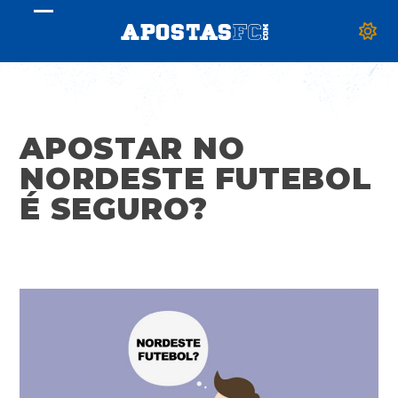
Skip
Open
Close
to
mobile
mobile
content
menu
menu
APOSTAR NO
NORDESTE FUTEBOL
É SEGURO?