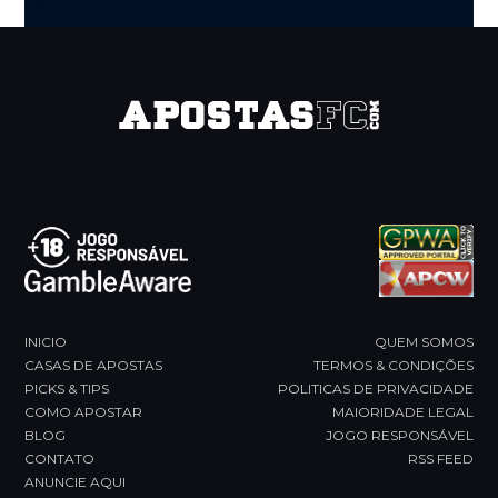
Press
escape
to
go
to
the
first
slide
INICIO
QUEM SOMOS
CASAS DE APOSTAS
TERMOS & CONDIÇÕES
PICKS & TIPS
POLITICAS DE PRIVACIDADE
COMO APOSTAR
MAIORIDADE LEGAL
BLOG
JOGO RESPONSÁVEL
CONTATO
RSS FEED
ANUNCIE AQUI