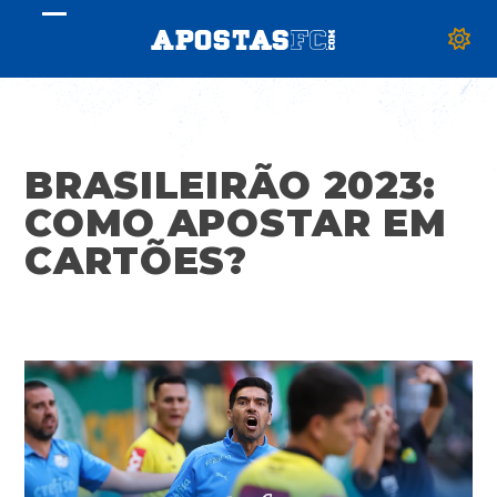
Skip
Open
Close
to
mobile
mobile
content
menu
menu
BRASILEIRÃO 2023:
COMO APOSTAR EM
CARTÕES?