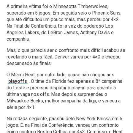
A primeira vítima foi o Minnesotta Timberwolves,
superado em 5 jogos. Em seguida veio o Phoenix Suns,
que até dificultou um pouco mais, mas perdeu por 4×2.
Na Final de Conferência, foi a vez do poderoso Los
Angeles Lakers, de LeBron James, Anthony Davis e
companhia.
Mas, o que parecia ser o confronto mais difícil acabou se
revelando o mais fácil. Denver varreu por 4×0 e chegou
descansado às finais.
O Miami Heat, por outro lado, quase não chegou aos
playoffs
. O time da Florida fez apenas a 8ª campanha
do Leste e precisou disputar o play-in para garantir a
última vaga nos offs. Mas depois surpreendeu o
Milwaukee Bucks, melhor campanha da liga, e venceu a
série por 4×1.
Na rodada seguinte, passou pelo New York Knicks em 6
jogos. E, na Final de Conferência, venceu um confronto
épico contra o Boston Celtics por 4×3. Com isso, o Heat