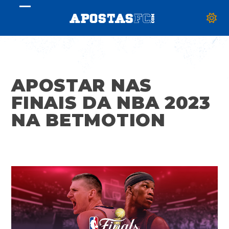
Skip
Open
Close
to
mobile
mobile
content
menu
menu
APOSTAR NAS
FINAIS DA NBA 2023
NA BETMOTION