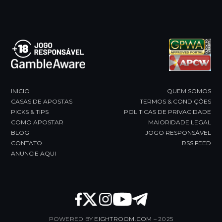
the
first
slide
INICIO
QUEM SOMOS
CASAS DE APOSTAS
TERMOS & CONDIÇÕES
PICKS & TIPS
POLITICAS DE PRIVACIDADE
COMO APOSTAR
MAIORIDADE LEGAL
BLOG
JOGO RESPONSÁVEL
CONTATO
RSS FEED
ANUNCIE AQUI
POWERED BY
EIGHTROOM.COM
– 2025