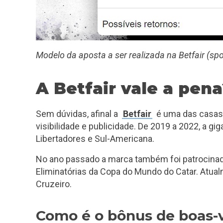
Modelo da aposta a ser realizada na Betfair (sp
A Betfair vale a pena
Sem dúvidas, afinal a
Betfair
é uma das casas 
visibilidade e publicidade. De 2019 a 2022, a gig
Libertadores e Sul-Americana.
No ano passado a marca também foi patrocinador
Eliminatórias da Copa do Mundo do Catar. Atua
Cruzeiro.
Como é o bônus de boas-