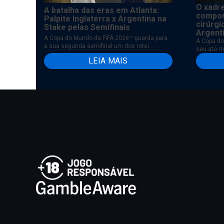
O xadre
to
A batalha das eras em Atlanta:
compor
Palpite Inglaterra x Argentina na
access
cirúrgi
Stake pelas Semifinais
the
Argent
A Copa do Mundo da FIFA 2026™ guarda para
A Copa do
carousel
a sua segunda semifinal um dos rotei...
seu ato m
navigation
LEIA MAIS
buttons