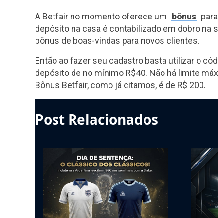
A Betfair no momento oferece um
bônus
para
depósito na casa é contabilizado em dobro na s
bônus de boas-vindas para novos clientes.
Então ao fazer seu cadastro basta utilizar o có
depósito de no mínimo R$40. Não há limite máx
Bônus Betfair, como já citamos, é de R$ 200.
Post Relacionados
Use
the
left
and
right
arrow
keys