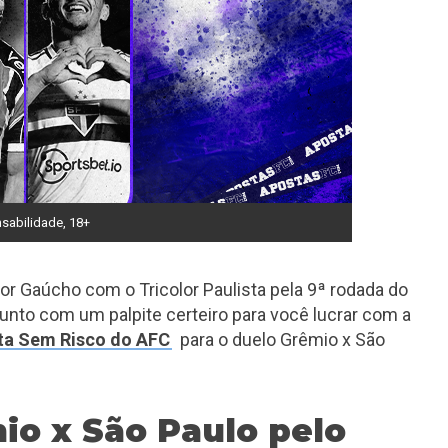
abilidade, 18+
r Gaúcho com o Tricolor Paulista pela 9ª rodada do
junto com um palpite certeiro para você lucrar com a
a Sem Risco do AFC
para o duelo Grêmio x São
io x São Paulo pelo