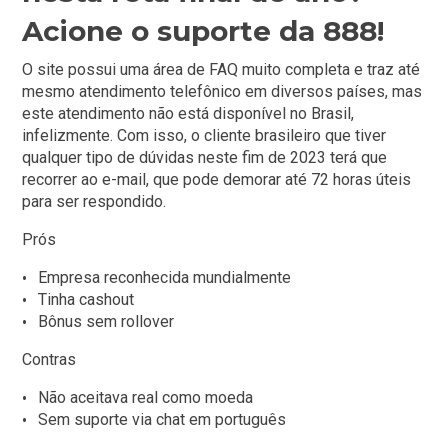
Acione o suporte da 888!
O site possui uma área de FAQ muito completa e traz até
mesmo atendimento telefônico em diversos países, mas
este atendimento não está disponível no Brasil,
infelizmente. Com isso, o cliente brasileiro que tiver
qualquer tipo de dúvidas neste fim de 2023 terá que
recorrer ao e-mail, que pode demorar até 72 horas úteis
para ser respondido.
Prós
Empresa reconhecida mundialmente
Tinha cashout
Bônus sem rollover
Contras
Não aceitava real como moeda
Sem suporte via chat em português