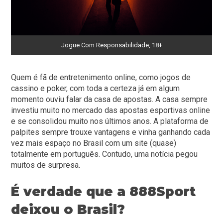
Jogue Com Responsabilidade, 18+
Quem é fã de entretenimento online, como jogos de
cassino e poker, com toda a certeza já em algum
momento ouviu falar da casa de apostas. A casa sempre
investiu muito no mercado das apostas esportivas online
e se consolidou muito nos últimos anos. A plataforma de
palpites sempre trouxe vantagens e vinha ganhando cada
vez mais espaço no Brasil com um site (quase)
totalmente em português. Contudo, uma notícia pegou
muitos de surpresa.
É verdade que a 888Sport
deixou o Brasil?