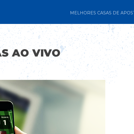
MELHORES CASAS DE APOS
AS AO VIVO