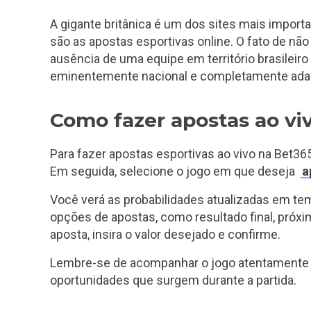
A gigante britânica é um dos sites mais impo
são as apostas esportivas online. O fato de não
ausência de uma equipe em território brasileiro
eminentemente nacional e completamente ada
Como fazer apostas ao vi
Para fazer apostas esportivas ao vivo na Bet365
Em seguida, selecione o jogo em que deseja
a
Você verá as probabilidades atualizadas em te
opções de apostas, como resultado final, próxi
aposta, insira o valor desejado e confirme.
Lembre-se de acompanhar o jogo atentamente pa
oportunidades que surgem durante a partida.