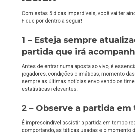
Com estas 5 dicas imperdíveis, você vai ter ai
Fique por dentro a seguir!
1 – Esteja sempre atuali
partida que irá acompanh
Antes de entrar numa aposta ao vivo, é essenci
jogadores, condições climáticas, momento das e
sempre as últimas notícias envolvendo os tim
estatísticas relevantes.
2 – Observe a partida em
É imprescindível assistir a partida em tempo re
comportando, as táticas usadas e o momento do