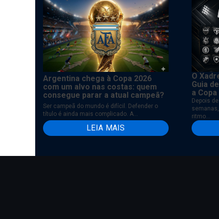
the
left
and
right
arrow
keys
O Xadre
to
Argentina chega à Copa 2026
Guia de
com um alvo nas costas: quem
access
a Copa 
consegue parar a atual campeã?
the
Depois de
Ser campeã do mundo é difícil. Defender o
semanas, 
carousel
título é ainda mais complicado. A...
ritmo...
navigation
LEIA MAIS
buttons