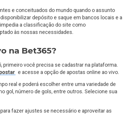
rtantes e conceituados do mundo quando o assunto
 disponibilizar depósito e saque em bancos locais e a
 impedia a classificação do site como
ptado às nossas necessidades.
vo na Bet365?
, primeiro você precisa se cadastrar na plataforma.
postar
e acesse a opção de apostas online ao vivo.
mpo real e poderá escolher entre uma variedade de
mo gol, número de gols, entre outros. Selecione sua
ra fazer ajustes se necessário e aproveitar as