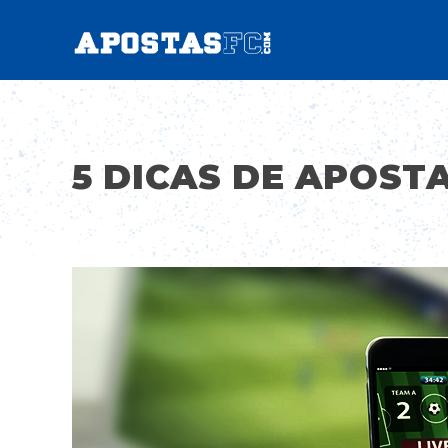
Skip
to
content
5 DICAS DE APOST