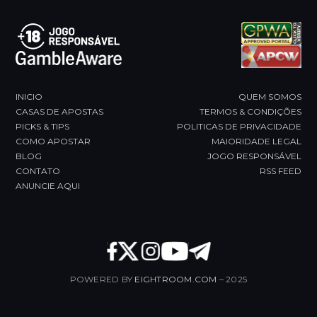
INICIO
QUEM SOMOS
CASAS DE APOSTAS
TERMOS & CONDIÇÕES
PICKS & TIPS
POLITICAS DE PRIVACIDADE
COMO APOSTAR
MAIORIDADE LEGAL
BLOG
JOGO RESPONSÁVEL
CONTATO
RSS FEED
ANUNCIE AQUI
POWERED BY
EIGHTROOM.COM
– 2025