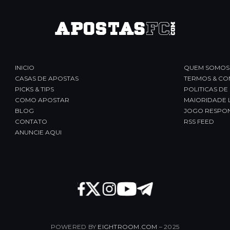
INICIO
QUEM SOMOS
CASAS DE APOSTAS
TERMOS & CO
PICKS & TIPS
POLITICAS DE
COMO APOSTAR
MAIORIDADE 
BLOG
JOGO RESPO
CONTATO
RSS FEED
ANUNCIE AQUI
POWERED BY
EIGHTROOM.COM
– 2025