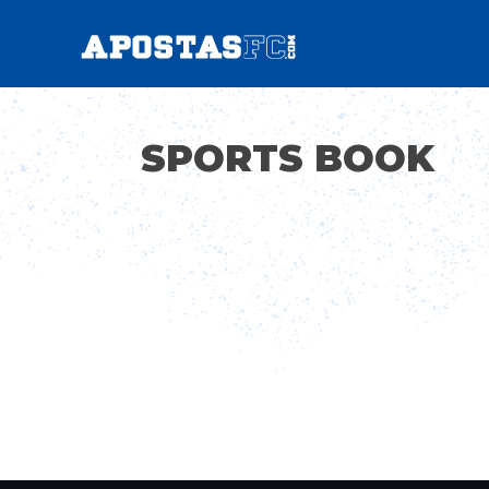
Skip
to
content
SPORTS BOOK