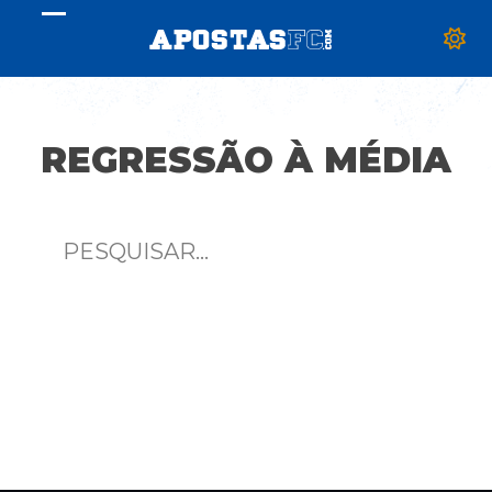
Skip
Open
Close
to
content
mobile
mobile
menu
menu
REGRESSÃO À MÉDIA
Nothing found.