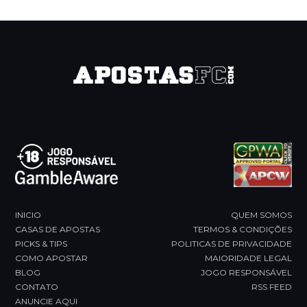
INICIO
QUEM SOMOS
CASAS DE APOSTAS
TERMOS & CONDIÇÕES
PICKS & TIPS
POLITICAS DE PRIVACIDADE
COMO APOSTAR
MAIORIDADE LEGAL
BLOG
JOGO RESPONSÁVEL
CONTATO
RSS FEED
ANUNCIE AQUI