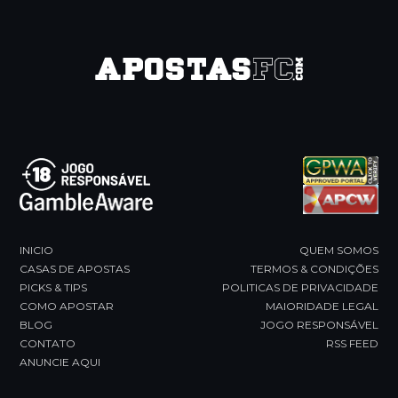
INICIO
QUEM SOMOS
CASAS DE APOSTAS
TERMOS & CONDIÇÕES
PICKS & TIPS
POLITICAS DE PRIVACIDADE
COMO APOSTAR
MAIORIDADE LEGAL
BLOG
JOGO RESPONSÁVEL
CONTATO
RSS FEED
ANUNCIE AQUI