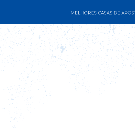
MELHORES CASAS DE APOS