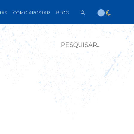
TAS
COMO APOSTAR
BLOG