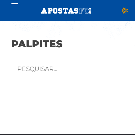
Skip
Open
Close
to
content
mobile
mobile
menu
menu
PALPITES
Nothing found.