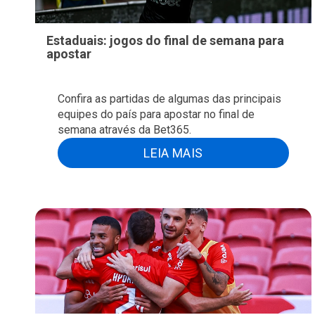
Estaduais: jogos do final de semana para
apostar
Confira as partidas de algumas das principais
equipes do país para apostar no final de
semana através da Bet365.
LEIA MAIS