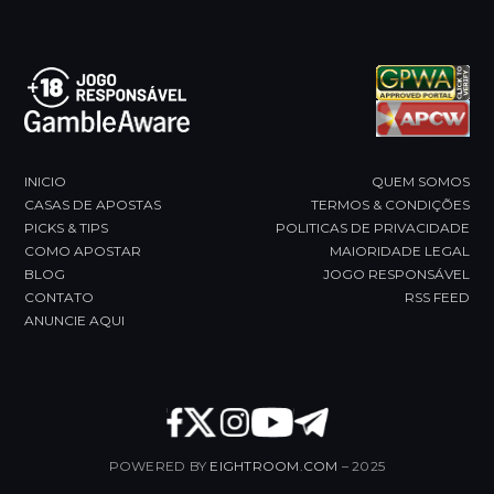
INICIO
QUEM SOMOS
CASAS DE APOSTAS
TERMOS & CONDIÇÕES
PICKS & TIPS
POLITICAS DE PRIVACIDADE
COMO APOSTAR
MAIORIDADE LEGAL
BLOG
JOGO RESPONSÁVEL
CONTATO
RSS FEED
ANUNCIE AQUI
POWERED BY
EIGHTROOM.COM
– 2025