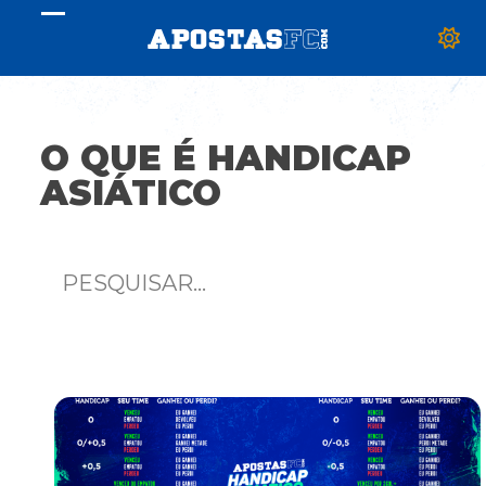
Skip
Open
Close
to
content
mobile
mobile
menu
menu
O QUE É HANDICAP
ASIÁTICO