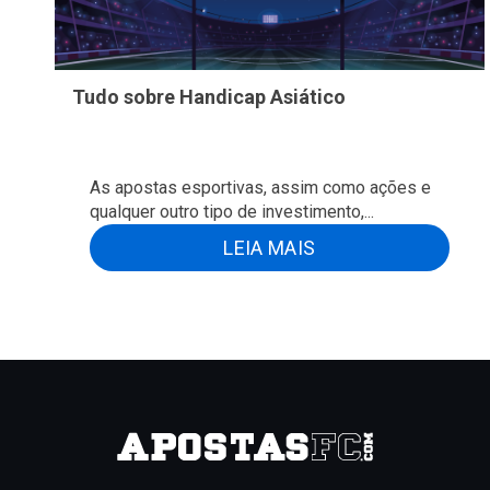
Tudo sobre Handicap Asiático
As apostas esportivas, assim como ações e
qualquer outro tipo de investimento,...
LEIA MAIS