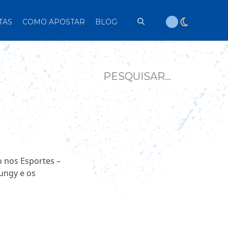
TAS
COMO APOSTAR
BLOG