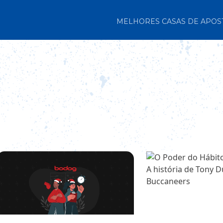
MELHORES CASAS DE APOS