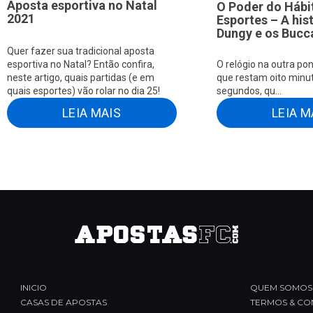
Aposta esportiva no Natal
O Poder do Hábi
2021
Esportes – A his
Dungy e os Bucc
Quer fazer sua tradicional aposta
esportiva no Natal? Então confira,
O relógio na outra po
neste artigo, quais partidas (e em
que restam oito minu
quais esportes) vão rolar no dia 25!
segundos, qu...
LEIA MAIS
LEIA M
INICIO
QUEM SOMOS
CASAS DE APOSTAS
TERMOS & CO