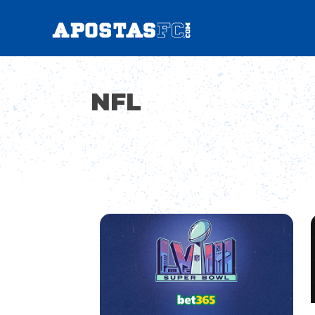
Skip
to
content
NFL