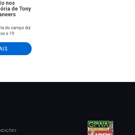
to nos
tória de Tony
aneers
nta do campo diz
tos e 19
AIS
NDIÇÕES