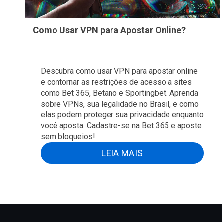
Como Usar VPN para Apostar Online?
Descubra como usar VPN para apostar online
e contornar as restrições de acesso a sites
como Bet 365, Betano e Sportingbet. Aprenda
sobre VPNs, sua legalidade no Brasil, e como
elas podem proteger sua privacidade enquanto
você aposta. Cadastre-se na Bet 365 e aposte
sem bloqueios!
LEIA MAIS