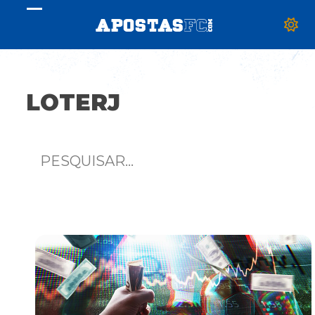
Skip
Open
Close
to
content
mobile
mobile
menu
menu
LOTERJ