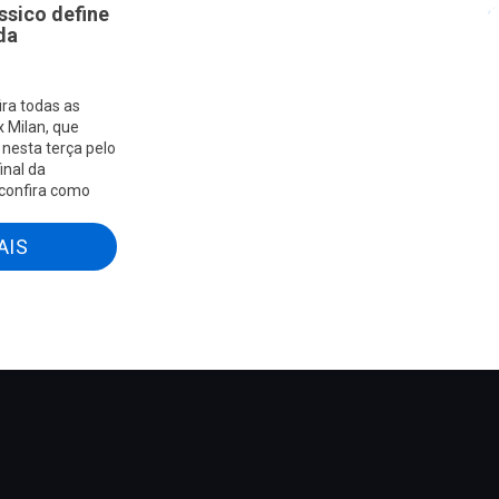
ássico define
da
fira todas as
x Milan, que
 nesta terça pelo
inal da
confira como
AIS