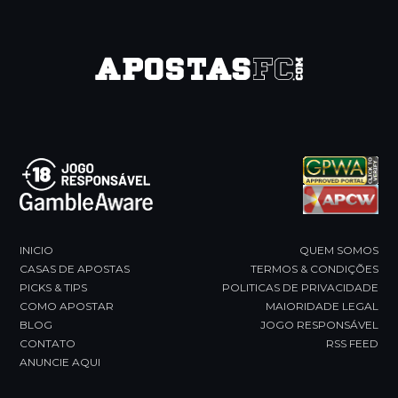
INICIO
QUEM SOMOS
CASAS DE APOSTAS
TERMOS & CONDIÇÕES
PICKS & TIPS
POLITICAS DE PRIVACIDADE
COMO APOSTAR
MAIORIDADE LEGAL
BLOG
JOGO RESPONSÁVEL
CONTATO
RSS FEED
ANUNCIE AQUI