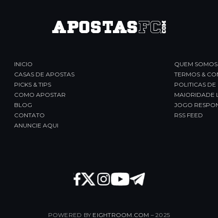
INICIO
QUEM SOMOS
CASAS DE APOSTAS
TERMOS & CO
PICKS & TIPS
POLITICAS DE
COMO APOSTAR
MAIORIDADE 
BLOG
JOGO RESPO
CONTATO
RSS FEED
ANUNCIE AQUI
POWERED BY
EIGHTROOM.COM
– 2025