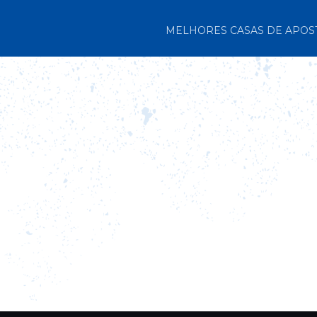
MELHORES CASAS DE APOS
Nothing found.