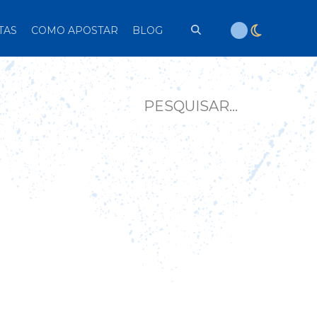
TAS
COMO APOSTAR
BLOG