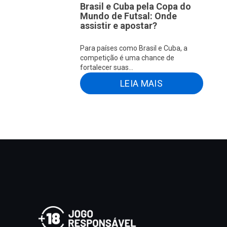
Brasil e Cuba pela Copa do
Mundo de Futsal: Onde
assistir e apostar?
Para países como Brasil e Cuba, a
competição é uma chance de
fortalecer suas...
LEIA MAIS