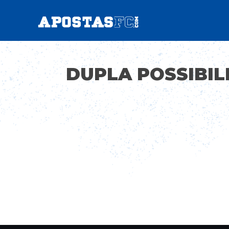
Skip
to
content
DUPLA POSSIBIL