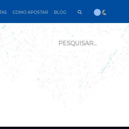
TAS
COMO APOSTAR
BLOG