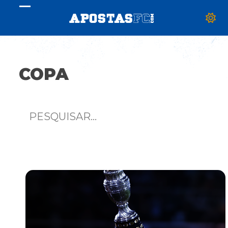
Skip
Open
Close
to
content
mobile
mobile
menu
menu
COPA