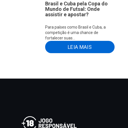
Brasil e Cuba pela Copa do
Mundo de Futsal: Onde
assistir e apostar?
Para países como Brasil e Cuba, a
competição é uma chance de
fortalecer suas...
LEIA MAIS