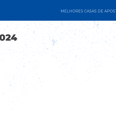
MELHORES CASAS DE APOS
024