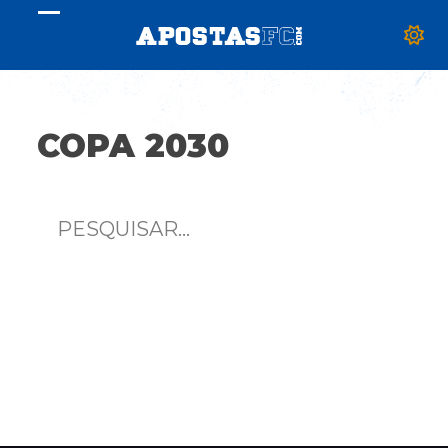
Skip
Open
Close
to
content
mobile
mobile
menu
menu
COPA 2030
Nothing found.