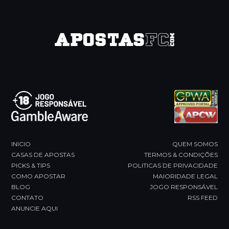
INICIO
QUEM SOMOS
CASAS DE APOSTAS
TERMOS & CONDIÇÕES
PICKS & TIPS
POLITICAS DE PRIVACIDADE
COMO APOSTAR
MAIORIDADE LEGAL
BLOG
JOGO RESPONSÁVEL
CONTATO
RSS FEED
ANUNCIE AQUI