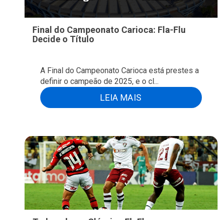
Final do Campeonato Carioca: Fla-Flu
Decide o Título
A Final do Campeonato Carioca está prestes a
definir o campeão de 2025, e o cl...
LEIA MAIS