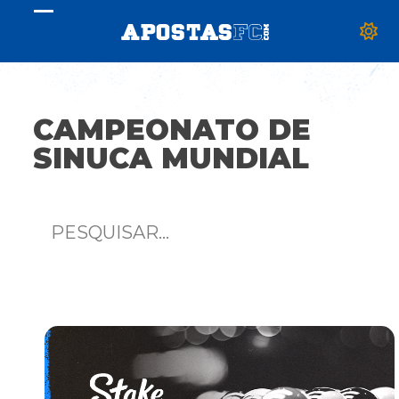
Skip
Open
Close
to
content
mobile
mobile
menu
menu
CAMPEONATO DE
SINUCA MUNDIAL