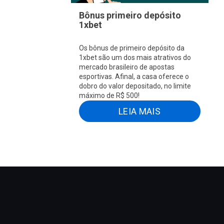
Bônus primeiro depósito
1xbet
Os bônus de primeiro depósito da
1xbet são um dos mais atrativos do
mercado brasileiro de apostas
esportivas. Afinal, a casa oferece o
dobro do valor depositado, no limite
máximo de R$ 500!
LEIA MAIS