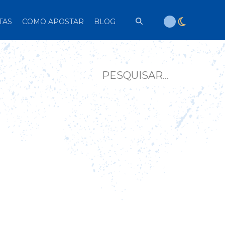
TAS
COMO APOSTAR
BLOG