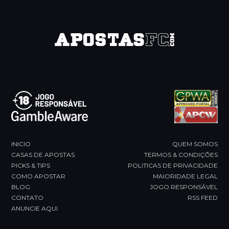
INICIO
QUEM SOMOS
CASAS DE APOSTAS
TERMOS & CONDIÇÕES
PICKS & TIPS
POLITICAS DE PRIVACIDADE
COMO APOSTAR
MAIORIDADE LEGAL
BLOG
JOGO RESPONSÁVEL
CONTATO
RSS FEED
ANUNCIE AQUI