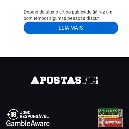
Depois do último artigo publicado (já faz um
bom tempo) algumas pessoas discut...
LEIA MAIS