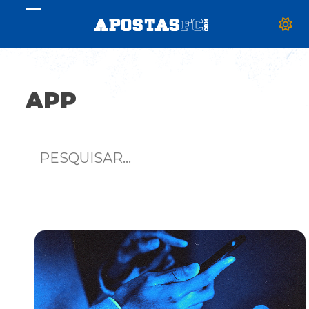
Skip
Open
Close
to
content
mobile
mobile
menu
menu
APP