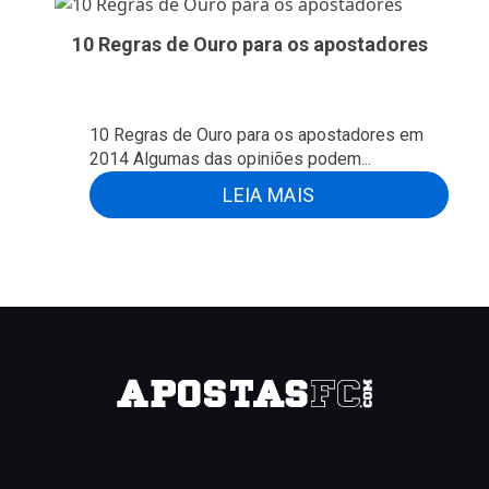
10 Regras de Ouro para os apostadores
10 Regras de Ouro para os apostadores em
2014 Algumas das opiniões podem...
LEIA MAIS