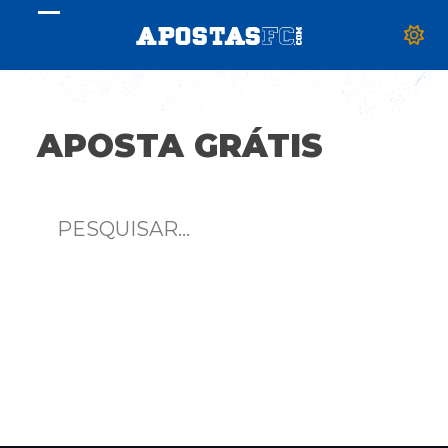
Skip
Open
Close
to
content
mobile
mobile
menu
menu
APOSTA GRÁTIS
Nothing found.