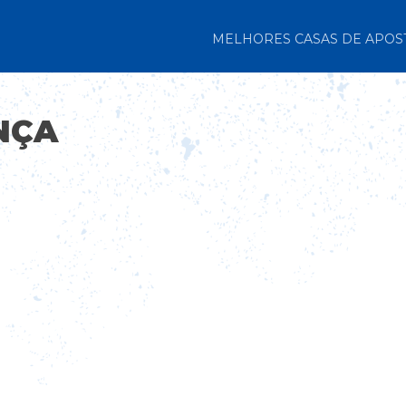
MELHORES CASAS DE APOS
NÇA