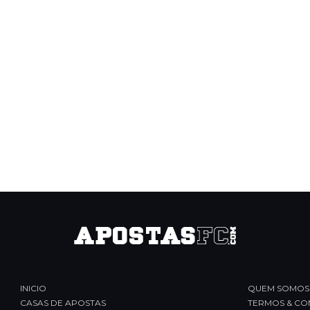
INICIO
QUEM SOMOS
CASAS DE APOSTAS
TERMOS & CO