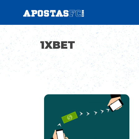
Skip
to
content
1XBET