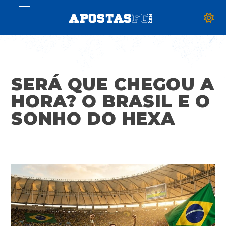
Skip
Open
Close
to
mobile
mobile
content
menu
menu
SERÁ QUE CHEGOU A
HORA? O BRASIL E O
SONHO DO HEXA