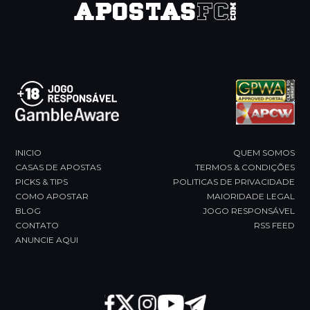
to
the
first
slide
INICIO
QUEM SOMOS
CASAS DE APOSTAS
TERMOS & CONDIÇÕES
PICKS & TIPS
POLITICAS DE PRIVACIDADE
COMO APOSTAR
MAIORIDADE LEGAL
BLOG
JOGO RESPONSÁVEL
CONTATO
RSS FEED
ANUNCIE AQUI