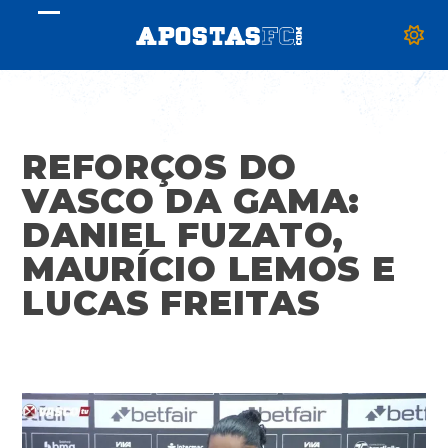
Skip
Open
Close
to
mobile
mobile
content
menu
menu
REFORÇOS DO
VASCO DA GAMA:
DANIEL FUZATO,
MAURÍCIO LEMOS E
LUCAS FREITAS