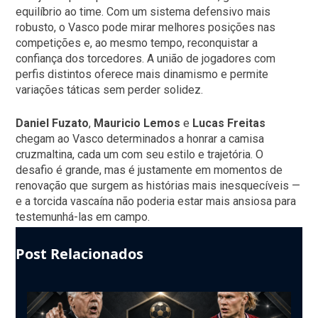
equilíbrio ao time. Com um sistema defensivo mais
robusto, o Vasco pode mirar melhores posições nas
competições e, ao mesmo tempo, reconquistar a
confiança dos torcedores. A união de jogadores com
perfis distintos oferece mais dinamismo e permite
variações táticas sem perder solidez.
Daniel Fuzato
,
Mauricio Lemos
e
Lucas Freitas
chegam ao Vasco determinados a honrar a camisa
cruzmaltina, cada um com seu estilo e trajetória. O
desafio é grande, mas é justamente em momentos de
renovação que surgem as histórias mais inesquecíveis —
e a torcida vascaína não poderia estar mais ansiosa para
testemunhá-las em campo.
Post Relacionados
Use
the